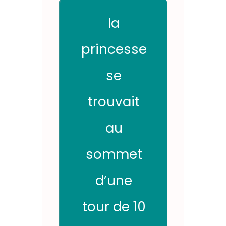
la
princesse
se
trouvait
au
sommet
d’une
tour de 10