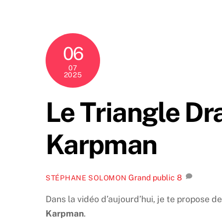
Skip
to
content
06
07
2025
Le Triangle D
Karpman
Grand public
8
STÉPHANE SOLOMON
Dans la vidéo d’aujourd’hui, je te propose 
Karpman
.