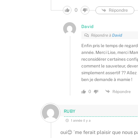
0
Répondre
David
Répondre à
David
Enfin pris le temps de regarde
année. Merci Lise, merci Mam
reconsidérer certaines confi
comment le sauveteur, devenu
simplement assertif ?? Allez 
ben je demande à mamie !
0
Répondre
RUBY
1 année il y a
oui😊 ´me ferait plaisir que nous p