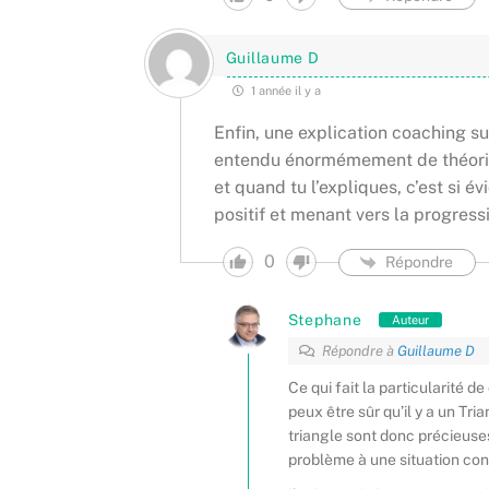
Guillaume D
1 année il y a
Enfin, une explication coaching su
entendu énormémement de théories l
et quand tu l’expliques, c’est si é
positif et menant vers la progress
0
Répondre
Stephane
Auteur
Répondre à
Guillaume D
Ce qui fait la particularité d
peux être sûr qu’il y a un T
triangle sont donc précieuse
problème à une situation co