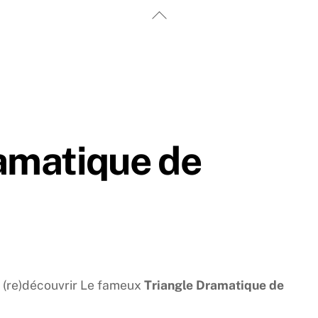
Back
To
Top
ramatique de
de (re)découvrir Le fameux
Triangle Dramatique de