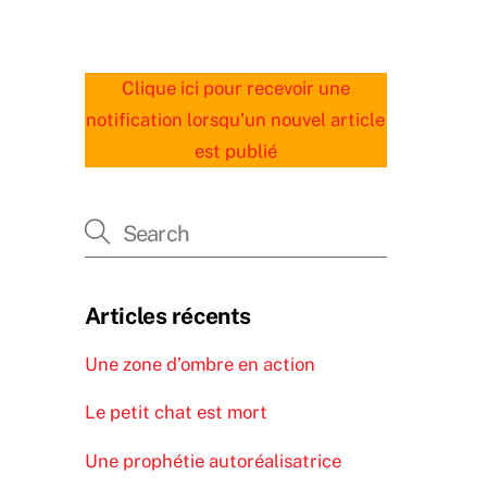
Clique ici pour recevoir une
notification lorsqu'un nouvel article
est publié
Articles récents
Une zone d’ombre en action
Le petit chat est mort
Une prophétie autoréalisatrice