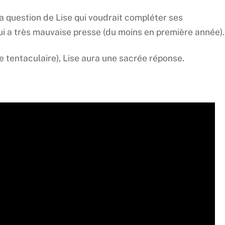
a question de Lise qui voudrait compléter ses
qui a très mauvaise presse (du moins en première année).
e tentaculaire), Lise aura une sacrée réponse.