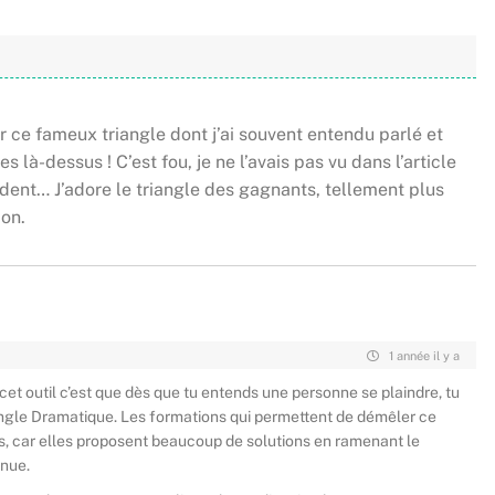
r ce fameux triangle dont j’ai souvent entendu parlé et
à-dessus ! C’est fou, je ne l’avais pas vu dans l’article
vident… J’adore le triangle des gagnants, tellement plus
ion.
1 année il y a
e cet outil c’est que dès que tu entends une personne se plaindre, tu
riangle Dramatique. Les formations qui permettent de démêler ce
s, car elles proposent beaucoup de solutions en ramenant le
nnue.