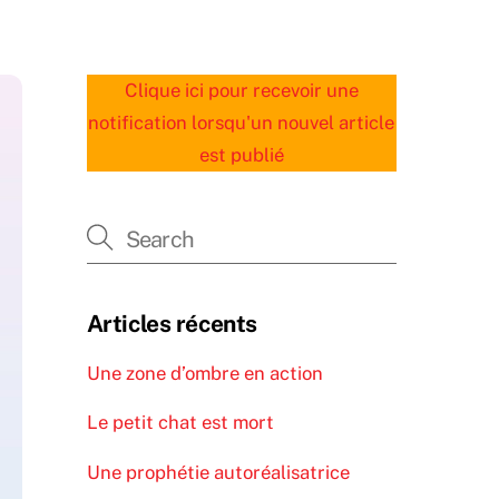
Clique ici pour recevoir une
notification lorsqu'un nouvel article
est publié
Articles récents
Une zone d’ombre en action
Le petit chat est mort
Une prophétie autoréalisatrice