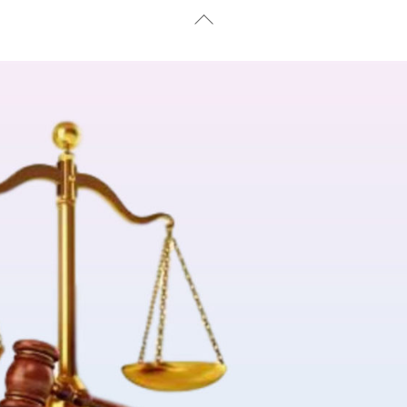
Back
To
Top