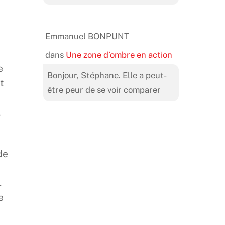
Emmanuel BONPUNT
dans
Une zone d’ombre en action
e
Bonjour, Stéphane. Elle a peut-
t
être peur de se voir comparer
.
de
.
e