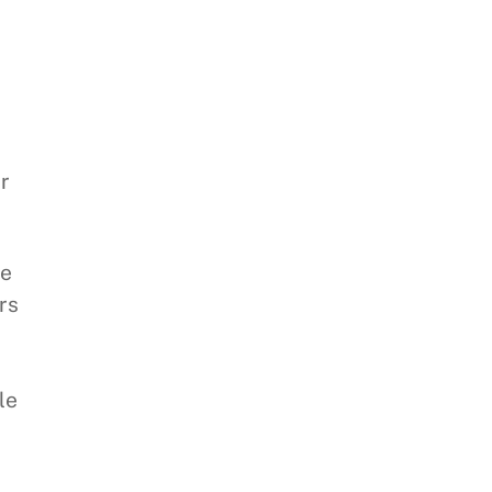
er
te
rs
le