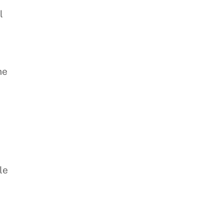
l
ne
t
le