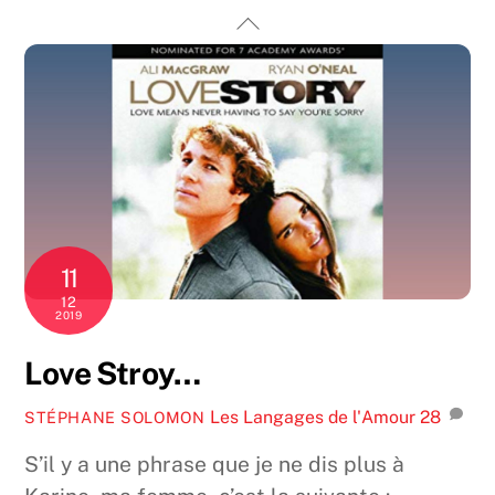
Skip
Back
to
To
content
Top
11
12
2019
Love Stroy…
Les Langages de l'Amour
28
STÉPHANE SOLOMON
S’il y a une phrase que je ne dis plus à