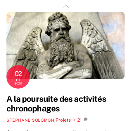
Skip
Back
to
To
content
Top
02
01
2020
A la poursuite des activités
chronophages
Projets++
21
STÉPHANE SOLOMON