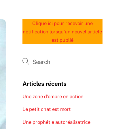
Clique ici pour recevoir une
notification lorsqu'un nouvel article
est publié
Articles récents
Une zone d’ombre en action
Le petit chat est mort
Une prophétie autoréalisatrice