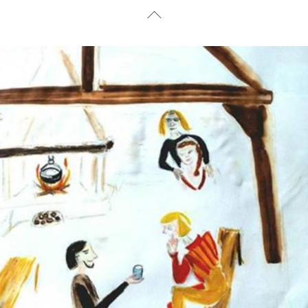
Back
To
Top