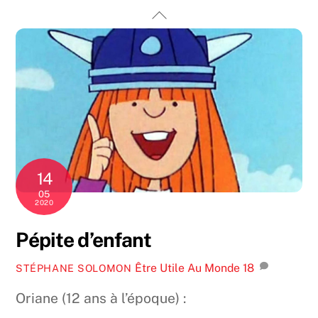
Skip
Back
to
To
content
Top
14
05
2020
Pépite d’enfant
Être Utile Au Monde
18
STÉPHANE SOLOMON
Oriane (12 ans à l’époque) :