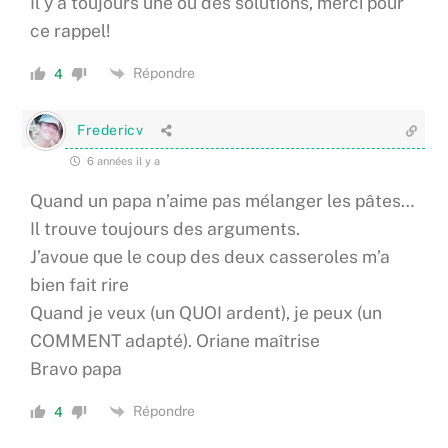
Il y a toujours une ou des solutions, merci pour
ce rappel!
Répondre
4
Fredericv
6 années il y a
Quand un papa n’aime pas mélanger les pâtes…
Il trouve toujours des arguments.
J’avoue que le coup des deux casseroles m’a
bien fait rire
Quand je veux (un QUOI ardent), je peux (un
COMMENT adapté). Oriane maîtrise
Bravo papa
Répondre
4