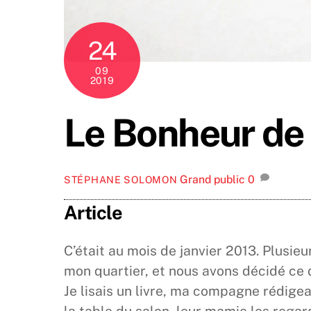
24
09
2019
Le Bonheur de
Grand public
0
STÉPHANE SOLOMON
Article
C’était au mois de janvier 2013. Plusie
mon quartier, et nous avons décidé ce 
Je lisais un livre, ma compagne rédige
la table du salon, leur mamie les regardai