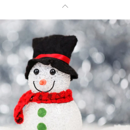
Back
To
Top