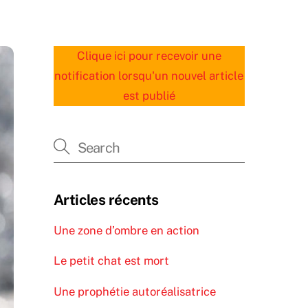
Clique ici pour recevoir une
notification lorsqu'un nouvel article
est publié
Articles récents
Une zone d’ombre en action
Le petit chat est mort
Une prophétie autoréalisatrice