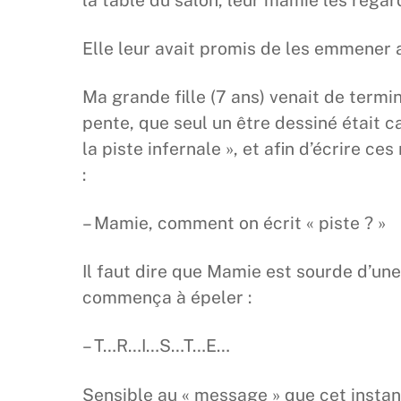
Elle leur avait promis de les emmener
Ma grande fille (7 ans) venait de termin
pente, que seul un être dessiné était c
la piste infernale », et afin d’écrire 
:
– Mamie, comment on écrit « piste ? »
Il faut dire que Mamie est sourde d’une 
commença à épeler :
– T…R…I…S…T…E…
Sensible au « message » que cet instant 