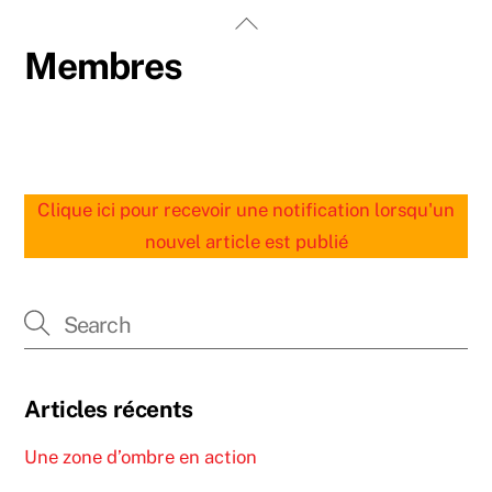
Skip
Back
to
To
Membres
content
Top
Clique ici pour recevoir une notification lorsqu'un
nouvel article est publié
Articles récents
Une zone d’ombre en action