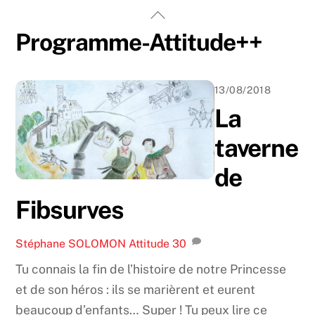
Skip
Back
to
To
Programme-Attitude++
content
Top
13/08/2018
La
taverne
de
Fibsurves
Stéphane SOLOMON
Attitude
30
Tu connais la fin de l’histoire de notre Princesse
et de son héros : ils se marièrent et eurent
beaucoup d’enfants… Super ! Tu peux lire ce