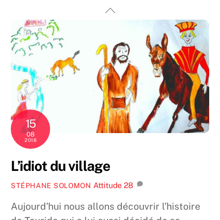
Skip
Back
to
To
content
Top
15
08
2018
L’idiot du village
Attitude
28
STÉPHANE SOLOMON
Aujourd’hui nous allons découvrir l’histoire