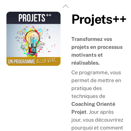
Skip
Back
to
To
Projets++
content
Top
Transformez vos
projets en processus
motivants et
réalisables.
Ce programme, vous
permet de mettre en
pratique des
techniques de
Coaching Orienté
Projet
. Jour après
jour, vous découvrirez
pourquoi et comment