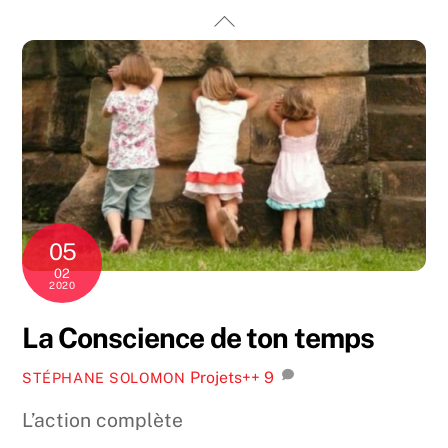
Skip
Back
to
To
content
Top
05
02
2020
La Conscience de ton temps
Projets++
9
STÉPHANE SOLOMON
L’action complète