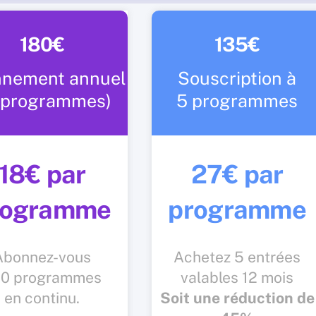
180€
135€
nement annuel
Souscription à
0 programmes)
5 programmes
18€ par
27€ par
rogramme
programme
Abonnez-vous
Achetez 5 entrées
10 programmes
valables 12 mois
en continu.
Soit une réduction de