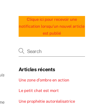
Clique ici pour recevoir une
notification lorsqu'un nouvel article
est publié
Articles récents
uis
Une zone d’ombre en action
Le petit chat est mort
Une prophétie autoréalisatrice
 ne