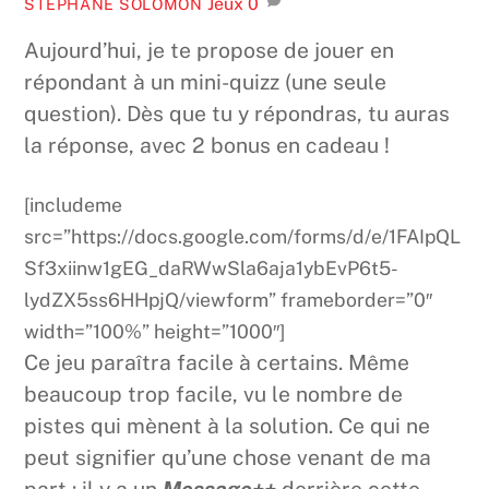
Jeux
0
STÉPHANE SOLOMON
Aujourd’hui, je te propose de jouer en
répondant à un mini-quizz (une seule
question). Dès que tu y répondras, tu auras
la réponse, avec 2 bonus en cadeau !
[includeme
src=”https://docs.google.com/forms/d/e/1FAIpQL
Sf3xiinw1gEG_daRWwSla6aja1ybEvP6t5-
lydZX5ss6HHpjQ/viewform” frameborder=”0″
width=”100%” height=”1000″]
Ce jeu paraîtra facile à certains. Même
beaucoup trop facile, vu le nombre de
pistes qui mènent à la solution. Ce qui ne
peut signifier qu’une chose venant de ma