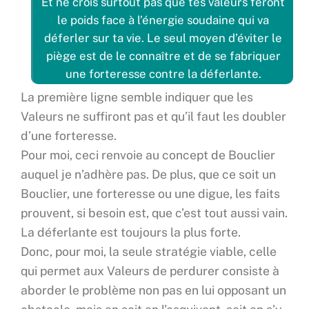
Et ne crois surtout pas que tes valeurs feront
le poids face à l’énergie soudaine qui va
déferler sur ta vie. Le seul moyen d’éviter le
piège est de le connaître et de se fabriquer
une forteresse contre la déferlante.
La première ligne semble indiquer que les
Valeurs ne suffiront pas et qu’il faut les doubler
d’une forteresse.
Pour moi, ceci renvoie au concept de Bouclier
auquel je n’adhère pas. De plus, que ce soit un
Bouclier, une forteresse ou une digue, les faits
prouvent, si besoin est, que c’est tout aussi vain.
La déferlante est toujours la plus forte.
Donc, pour moi, la seule stratégie viable, celle
qui permet aux Valeurs de perdurer consiste à
aborder le problème non pas en lui opposant un