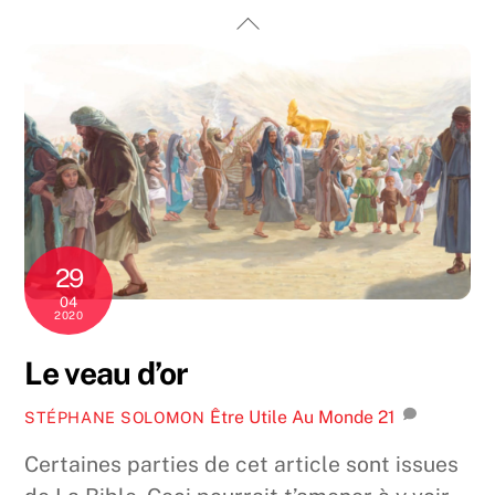
Skip
Back
to
To
content
Top
29
04
2020
Le veau d’or
Être Utile Au Monde
21
STÉPHANE SOLOMON
Certaines parties de cet article sont issues