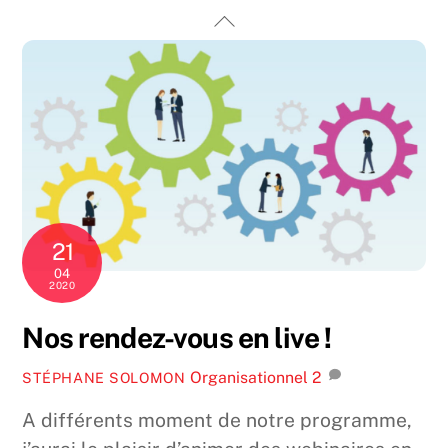
Skip
Back
to
To
content
Top
21
04
2020
Nos rendez-vous en live !
Organisationnel
2
STÉPHANE SOLOMON
A différents moment de notre programme,