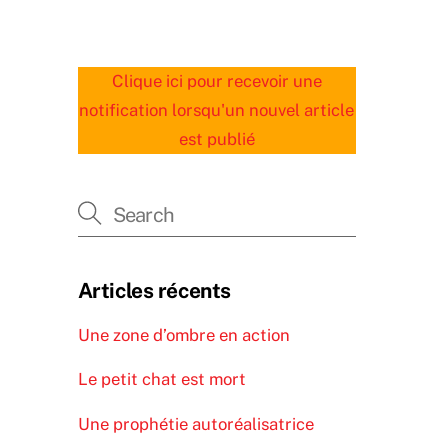
Clique ici pour recevoir une
notification lorsqu'un nouvel article
est publié
Articles récents
Une zone d’ombre en action
Le petit chat est mort
Une prophétie autoréalisatrice