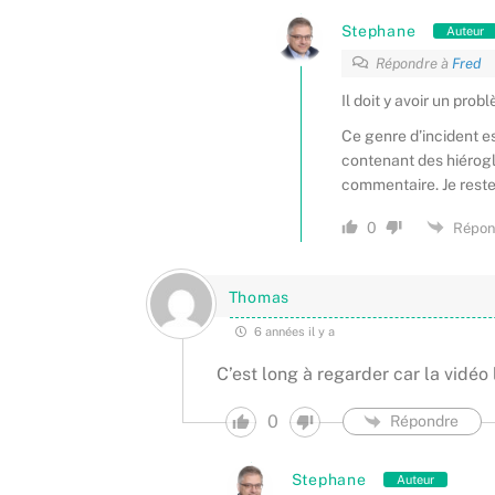
Stephane
Auteur
Répondre à
Fred
Il doit y avoir un pro
Ce genre d’incident 
contenant des hiérogly
commentaire. Je reste 
0
Répon
Thomas
6 années il y a
C’est long à regarder car la vidéo
0
Répondre
Stephane
Auteur