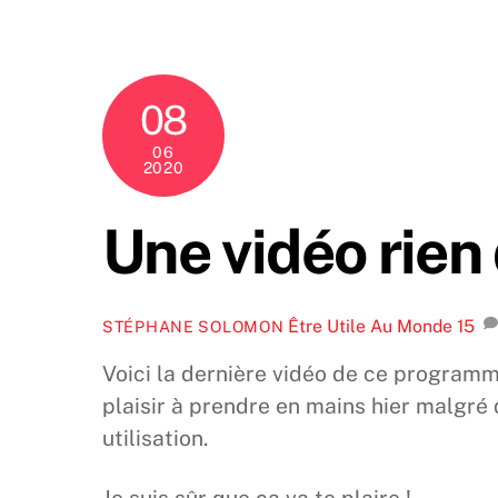
Skip
to
content
08
06
2020
Une vidéo rien 
Être Utile Au Monde
15
STÉPHANE SOLOMON
Voici la dernière vidéo de ce programme.
plaisir à prendre en mains hier malgré
utilisation.