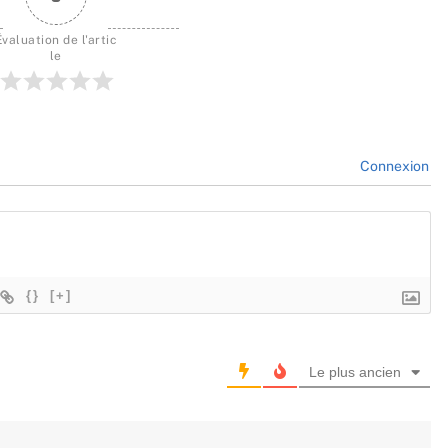
Évaluation de l'artic
le
Connexion
{}
[+]
Le plus ancien