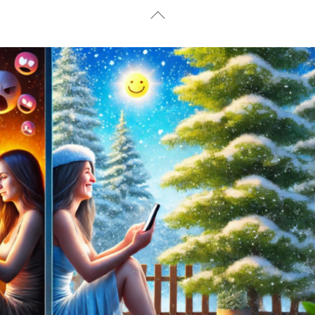
Back
To
Top