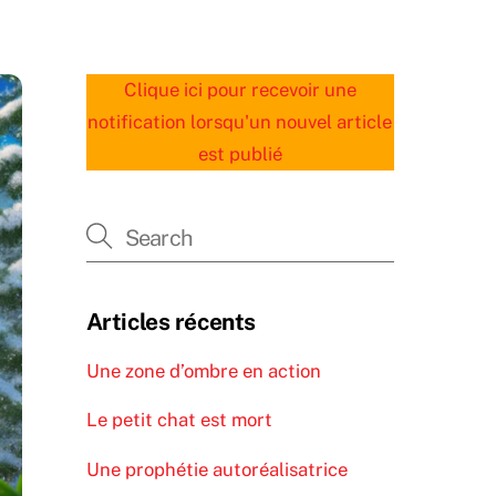
Clique ici pour recevoir une
notification lorsqu'un nouvel article
est publié
Articles récents
Une zone d’ombre en action
Le petit chat est mort
Une prophétie autoréalisatrice