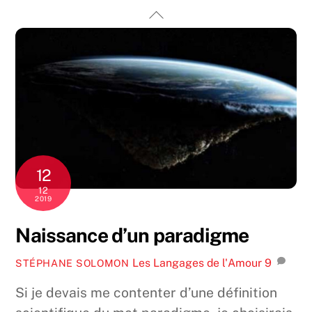
Skip
Back
to
To
content
Top
12
12
2019
Naissance d’un paradigme
Les Langages de l'Amour
9
STÉPHANE SOLOMON
Si je devais me contenter d’une définition