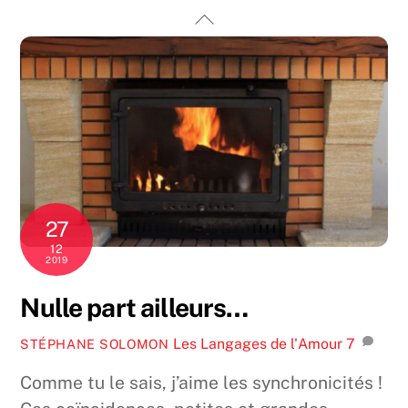
Skip
Back
to
To
content
Top
27
12
2019
Nulle part ailleurs…
Les Langages de l'Amour
7
STÉPHANE SOLOMON
Comme tu le sais, j’aime les synchronicités !