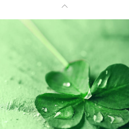
Back
To
Top