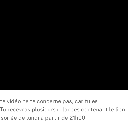
tte vidéo ne te concerne pas, car tu es
Tu recevras plusieurs relances contenant le lien
 soirée de lundi à partir de 21h00