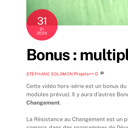
31
01
2020
Bonus : multip
Projets++
0
STÉPHANE SOLOMON
Cette vidéo hors-série est un bonus d
modules prévus). Il y aura d’autres Bon
Changement
.
La Résistance au Changement est un p
compris dans des programmes de Déve