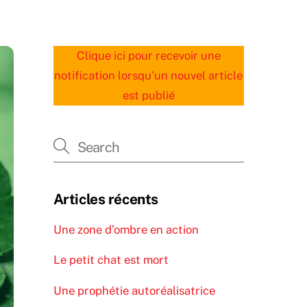
Clique ici pour recevoir une
notification lorsqu'un nouvel article
est publié
Articles récents
Une zone d’ombre en action
Le petit chat est mort
Une prophétie autoréalisatrice