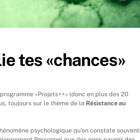
lie tes «chances»
u programme «Projets++» (donc en plus des 20
us, toujours sur le thème de la
Résistance au
hénomène psychologique qu’on constate souvent,
loppement Personnel que des gens payent des