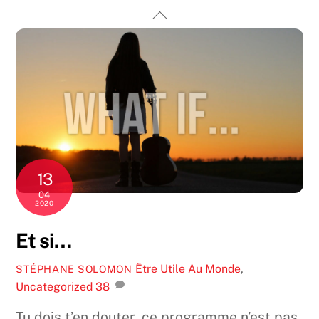
Skip
Back
to
To
content
Top
13
04
2020
Et si…
Être Utile Au Monde
,
STÉPHANE SOLOMON
Uncategorized
38
Tu dois t’en douter, ce programme n’est pas