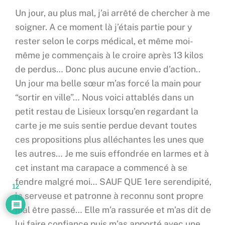
Un jour, au plus mal, j’ai arrêté de chercher à me
soigner. A ce moment là j’étais partie pour y
rester selon le corps médical, et même moi-
même je commençais à le croire après 13 kilos
de perdus… Donc plus aucune envie d’action..
Un jour ma belle sœur m’as forcé la main pour
“sortir en ville”… Nous voici attablés dans un
petit restau de Lisieux lorsqu’en regardant la
carte je me suis sentie perdue devant toutes
ces propositions plus alléchantes les unes que
les autres… Je me suis effondrée en larmes et à
cet instant ma carapace a commencé à se
fendre malgré moi… SAUF QUE 1ere serendipité,
12
la serveuse et patronne à reconnu sont propre
mal être passé… Elle m’a rassurée et m’as dit de
lui faire confiance puis m’as apporté avec une