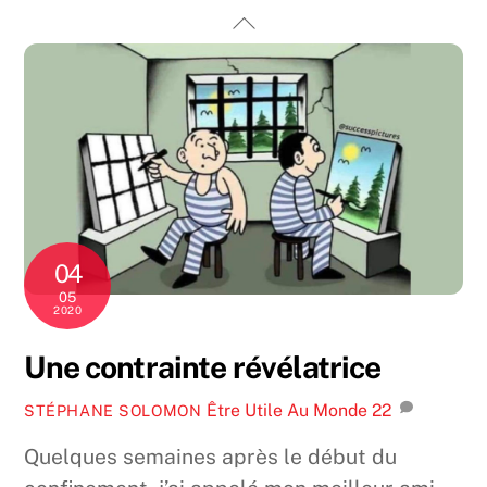
Skip
Back
to
To
content
Top
04
05
2020
Une contrainte révélatrice
Être Utile Au Monde
22
STÉPHANE SOLOMON
Quelques semaines après le début du