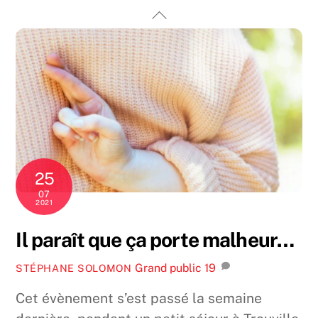
Skip
Back
to
To
content
Top
25
07
2021
Il paraît que ça porte malheur…
Grand public
19
STÉPHANE SOLOMON
Cet évènement s’est passé la semaine