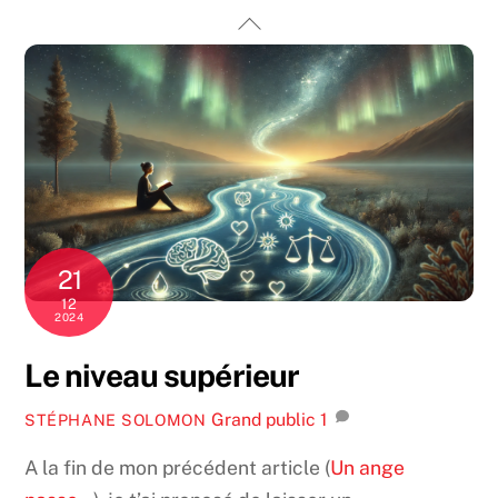
Skip
Back
to
To
content
Top
21
12
2024
Le niveau supérieur
Grand public
1
STÉPHANE SOLOMON
A la fin de mon précédent article (
Un ange