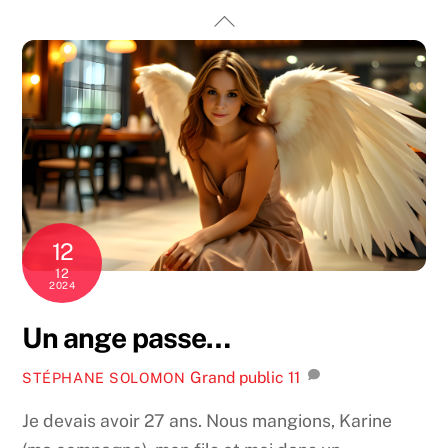
Skip
Back
to
To
content
Top
12
12
2024
Un ange passe…
Grand public
11
STÉPHANE SOLOMON
Je devais avoir 27 ans. Nous mangions, Karine