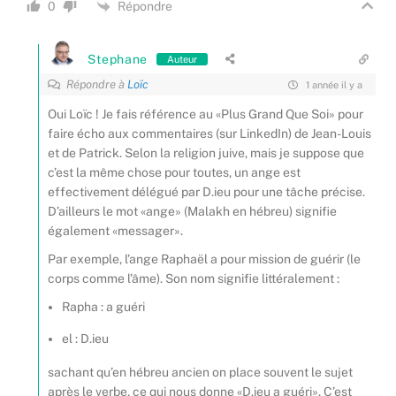
Répondre
0
Stephane
Auteur
Répondre à
Loïc
1 année il y a
Oui Loïc ! Je fais référence au «Plus Grand Que Soi» pour
faire écho aux commentaires (sur LinkedIn) de Jean-Louis
et de Patrick. Selon la religion juive, mais je suppose que
c’est la même chose pour toutes, un ange est
effectivement délégué par D.ieu pour une tâche précise.
D’ailleurs le mot «ange» (Malakh en hébreu) signifie
également «messager».
Par exemple, l’ange Raphaël a pour mission de guérir (le
corps comme l’âme). Son nom signifie littéralement :
Rapha : a guéri
el : D.ieu
sachant qu’en hébreu ancien on place souvent le sujet
après le verbe, ce qui nous donne «D.ieu a guéri». C’est