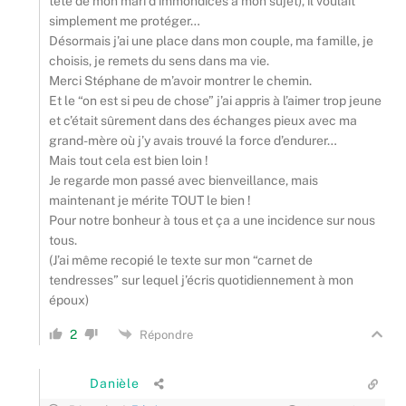
tête de mon mari d’immondices à mon sujet), il voulait
simplement me protéger…
Désormais j’ai une place dans mon couple, ma famille, je
choisis, je remets du sens dans ma vie.
Merci Stéphane de m’avoir montrer le chemin.
Et le “on est si peu de chose” j’ai appris à l’aimer trop jeune
et c’était sûrement dans des échanges pieux avec ma
grand-mère où j’y avais trouvé la force d’endurer…
Mais tout cela est bien loin !
Je regarde mon passé avec bienveillance, mais
maintenant je mérite TOUT le bien !
Pour notre bonheur à tous et ça a une incidence sur nous
tous.
(J’ai même recopié le texte sur mon “carnet de
tendresses” sur lequel j’écris quotidiennement à mon
époux)
2
Répondre
Danièle