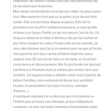
l’attention, de l’amour certes mais par des personnes qui
ne savaient pas l’exprimer.
Mon aînée est borderline et je devais céder ma place pour
tout. Mes parents n’ont pas su la gérer, et je devais être
solide. Elle est perverse depuis toujours. Elle est la
première à en souffrir malheureusement, je sais qu’elle
m’aime à sa façon. Petite ce qui m’a sauvé c’est la foi. J’ai
toujours observé et étais à distance de par les autres et
par choix malgré le cadre d’insécurité et ma naïveté, j’ai
vécu des drames que j’ai tu et enduré pour ne pas affecter
mes parents tant leur centre d’intérêt était ma soeur.
Jusqu’à mes 35 ans j’ai dû faire et me taire, en écartant
conscience et discernement. Ma foi profonde me donnait
confiance à l’humain mais je n’étais pas armée face aux
rivalités. J’ai toujours étais à abattre selon mes 2 paires de
belles familles, mon authenticité brute leur semblait
fausse, ils projetaient leur peur (avarice, manque
d’amour…).
A quelques reprises j’ai vu des psy, qui n’ont jamais vu
l’intérêt que je fasse une thérapie, je leur indiquais le
contexte, ce que j’en avais compris et l’orientation prise.