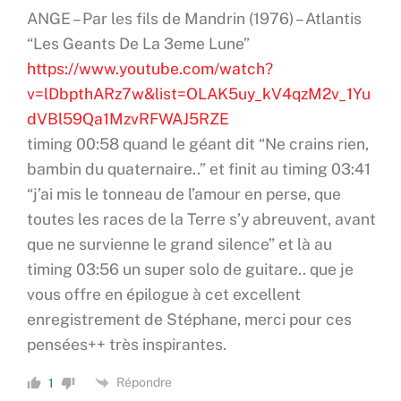
ANGE – Par les fils de Mandrin (1976) – Atlantis
“Les Geants De La 3eme Lune”
https://www.youtube.com/watch?
v=lDbpthARz7w&list=OLAK5uy_kV4qzM2v_1Yu
dVBl59Qa1MzvRFWAJ5RZE
timing 00:58 quand le géant dit “Ne crains rien,
bambin du quaternaire..” et finit au timing 03:41
“j’ai mis le tonneau de l’amour en perse, que
toutes les races de la Terre s’y abreuvent, avant
que ne survienne le grand silence” et là au
timing 03:56 un super solo de guitare.. que je
vous offre en épilogue à cet excellent
enregistrement de Stéphane, merci pour ces
pensées++ très inspirantes.
Répondre
1