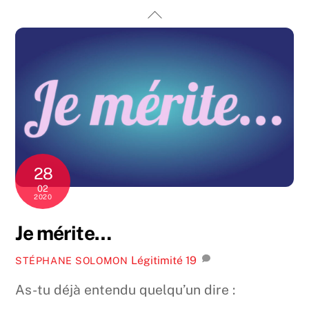
Skip
Back
to
To
content
Top
28
02
2020
Je mérite…
Légitimité
19
STÉPHANE SOLOMON
As-tu déjà entendu quelqu’un dire :