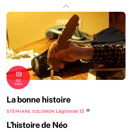
Skip
Back
to
To
content
Top
19
02
2020
La bonne histoire
Légitimité
13
STÉPHANE SOLOMON
L’histoire de Néo