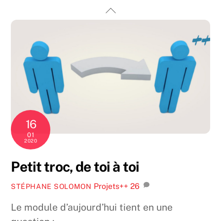
Skip
Back
to
To
content
Top
16
01
2020
Petit troc, de toi à toi
Projets++
26
STÉPHANE SOLOMON
Le module d’aujourd’hui tient en une