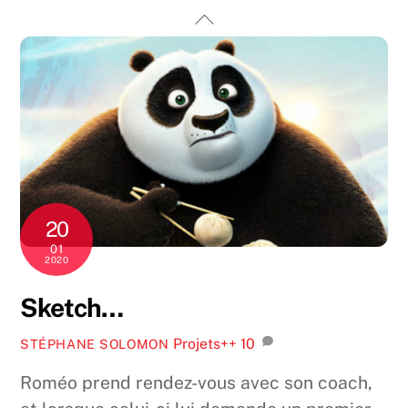
Skip
Back
to
To
content
Top
20
01
2020
Sketch…
Projets++
10
STÉPHANE SOLOMON
Roméo prend rendez-vous avec son coach,